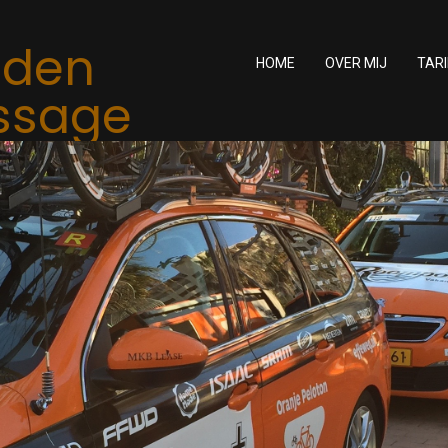
 den
HOME
OVER MIJ
TAR
ssage